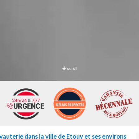
scroll
auterie dans la ville de Etouy et ses environs