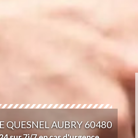
E QUESNEL AUBRY 60480
4 sur 7j/7 en cas d'urgence