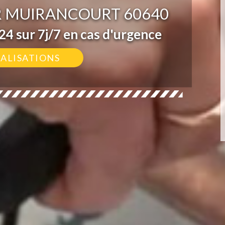
R MUIRANCOURT 60640
4 sur 7j/7 en cas d'urgence
ÉALISATIONS