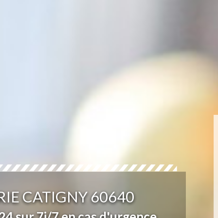
IE CATIGNY 60640
4 sur 7j/7 en cas d'urgence