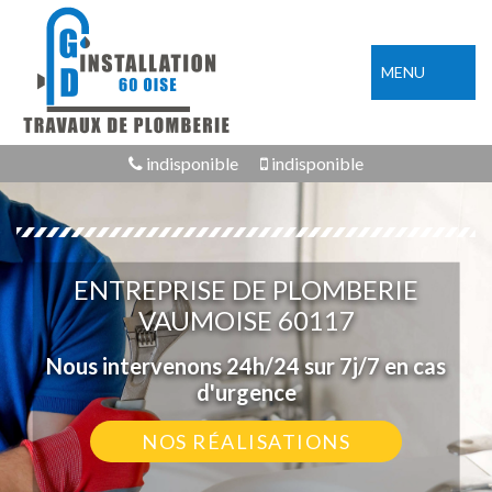
MENU
indisponible
indisponible
ENTREPRISE DE PLOMBERIE
VAUMOISE 60117
Nous intervenons 24h/24 sur 7j/7 en cas
d'urgence
NOS RÉALISATIONS