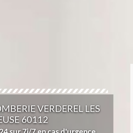
OMBERIE VERDEREL LES
USE 60112
4 sur 7j/7 en cas d'urgence