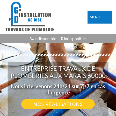
MENU
indisponible
indisponible
ENTREPRISE TRAVAUX DE
PLOMBERIES AUX MARAIS 60000
Nous intervenons 24h/24 sur 7j/7 en cas
d'urgence
NOS RÉALISATIONS