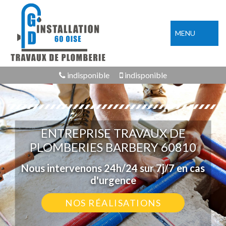
MENU
indisponible
indisponible
ENTREPRISE TRAVAUX DE
PLOMBERIES BARBERY 60810
Nous intervenons 24h/24 sur 7j/7 en cas
d'urgence
NOS RÉALISATIONS