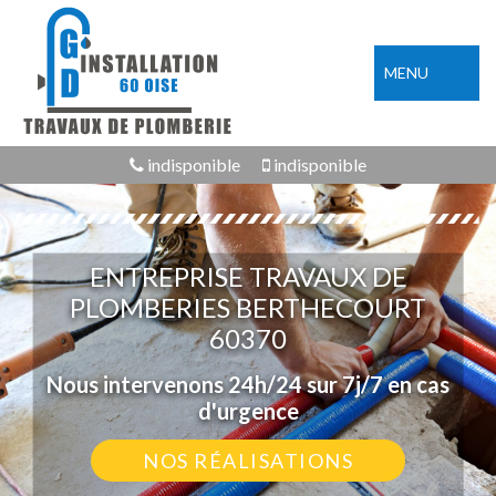
MENU
indisponible
indisponible
ENTREPRISE TRAVAUX DE
PLOMBERIES BERTHECOURT
60370
Nous intervenons 24h/24 sur 7j/7 en cas
d'urgence
NOS RÉALISATIONS