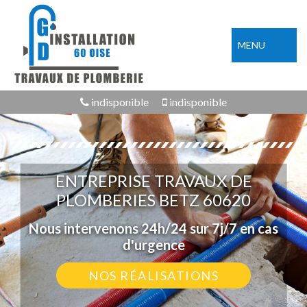
MENU
indisponible
indisponible
ENTREPRISE TRAVAUX DE
PLOMBERIES BETZ 60620
Nous intervenons 24h/24 sur 7j/7 en cas
d'urgence
NOS RÉALISATIONS