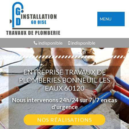
MENU
indisponible
indisponible
ENTREPRISE TRAVAUX DE
PLOMBERIES BONNEUIL LES
EAUX 60120
Nous intervenons 24h/24 sur 7j/7 en cas
d'urgence
NOS RÉALISATIONS