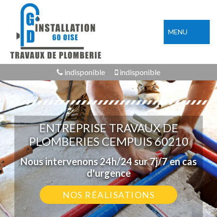
MENU
indisponible
indisponible
ENTREPRISE TRAVAUX DE
PLOMBERIES CEMPUIS 60210
Nous intervenons 24h/24 sur 7j/7 en cas
d'urgence
NOS RÉALISATIONS