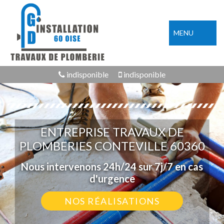
MENU
indisponible
indisponible
ENTREPRISE TRAVAUX DE
PLOMBERIES CONTEVILLE 60360
Nous intervenons 24h/24 sur 7j/7 en cas
d'urgence
NOS RÉALISATIONS