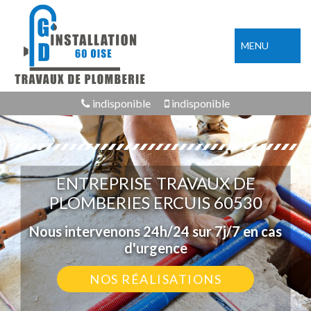
MENU
indisponible
indisponible
ENTREPRISE TRAVAUX DE
PLOMBERIES ERCUIS 60530
Nous intervenons 24h/24 sur 7j/7 en cas
d'urgence
NOS RÉALISATIONS