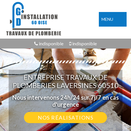
MENU
indisponible
indisponible
ENTREPRISE TRAVAUX DE
PLOMBERIES LAVERSINES 60510
Nous intervenons 24h/24 sur 7j/7 en cas
d'urgence
NOS RÉALISATIONS