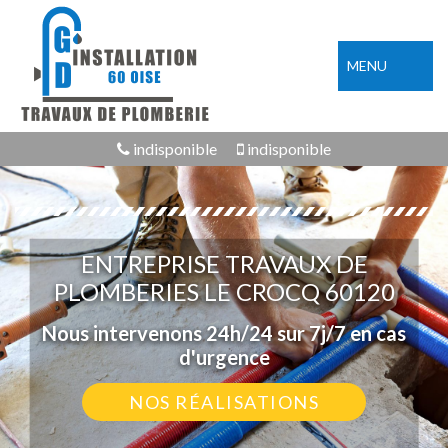
MENU
indisponible
indisponible
ENTREPRISE TRAVAUX DE
PLOMBERIES LE CROCQ 60120
Nous intervenons 24h/24 sur 7j/7 en cas
d'urgence
NOS RÉALISATIONS