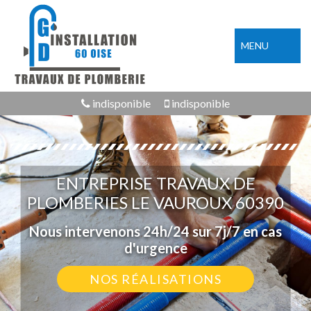
MENU
indisponible
indisponible
ENTREPRISE TRAVAUX DE
PLOMBERIES LE VAUROUX 60390
Nous intervenons 24h/24 sur 7j/7 en cas
d'urgence
NOS RÉALISATIONS