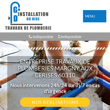
MENU
indisponible
indisponible
ENTREPRISE TRAVAUX DE
PLOMBERIES MARGNY AUX
CERISES 60310
Nous intervenons 24h/24 sur 7j/7 en cas
d'urgence
NOS RÉALISATIONS