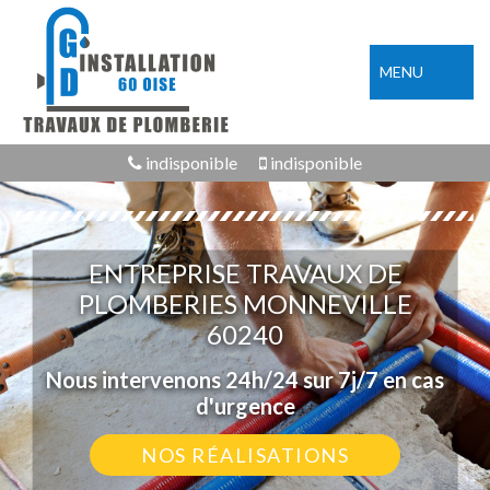
MENU
indisponible
indisponible
ENTREPRISE TRAVAUX DE
PLOMBERIES MONNEVILLE
60240
Nous intervenons 24h/24 sur 7j/7 en cas
d'urgence
NOS RÉALISATIONS