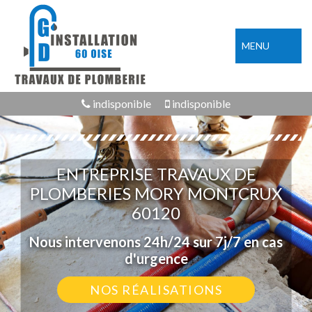
MENU
indisponible
indisponible
ENTREPRISE TRAVAUX DE
PLOMBERIES MORY MONTCRUX
60120
Nous intervenons 24h/24 sur 7j/7 en cas
d'urgence
NOS RÉALISATIONS