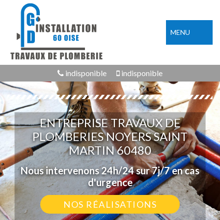
MENU
indisponible
indisponible
ENTREPRISE TRAVAUX DE
PLOMBERIES NOYERS SAINT
MARTIN 60480
Nous intervenons 24h/24 sur 7j/7 en cas
d'urgence
NOS RÉALISATIONS