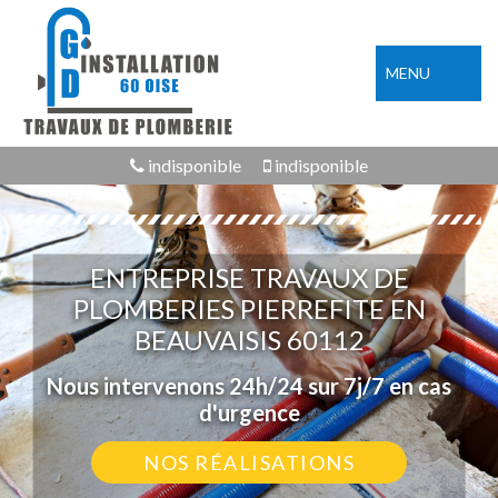
MENU
indisponible
indisponible
ENTREPRISE TRAVAUX DE
PLOMBERIES PIERREFITE EN
BEAUVAISIS 60112
Nous intervenons 24h/24 sur 7j/7 en cas
d'urgence
NOS RÉALISATIONS