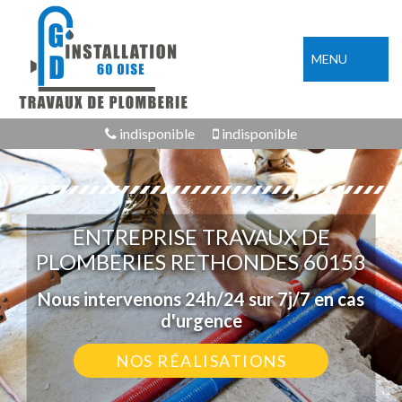
MENU
indisponible
indisponible
ENTREPRISE TRAVAUX DE
PLOMBERIES RETHONDES 60153
Nous intervenons 24h/24 sur 7j/7 en cas
d'urgence
NOS RÉALISATIONS