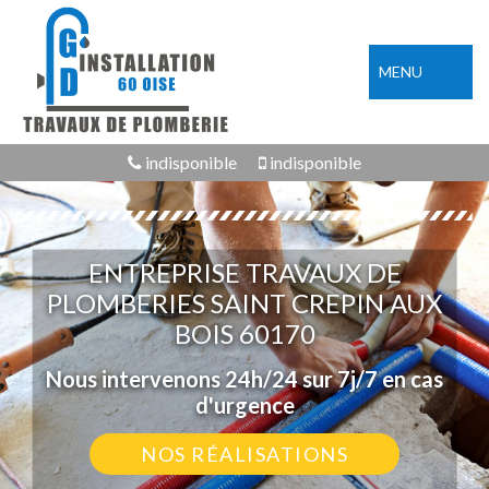
MENU
indisponible
indisponible
ENTREPRISE TRAVAUX DE
PLOMBERIES SAINT CREPIN AUX
BOIS 60170
Nous intervenons 24h/24 sur 7j/7 en cas
d'urgence
NOS RÉALISATIONS