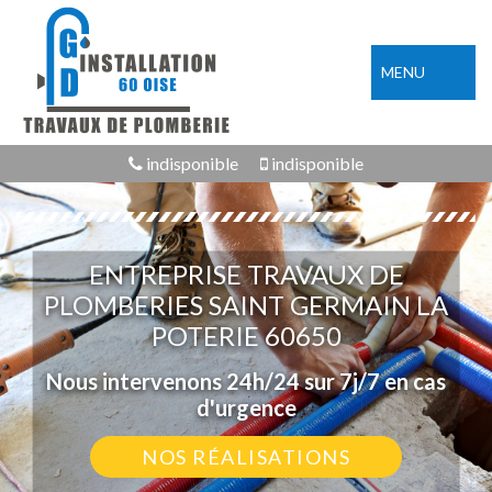
MENU
indisponible
indisponible
ENTREPRISE TRAVAUX DE
PLOMBERIES SAINT GERMAIN LA
POTERIE 60650
Nous intervenons 24h/24 sur 7j/7 en cas
d'urgence
NOS RÉALISATIONS