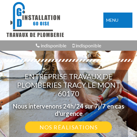
MENU
indisponible
indisponible
ENTREPRISE TRAVAUX DE
PLOMBERIES TRACY LE MONT
60170
Nous intervenons 24h/24 sur 7j/7 en cas
d'urgence
NOS RÉALISATIONS